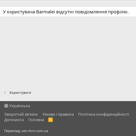
У користувача Barmalei відсутні повідомлення профілю.
Користувачі
Українська
Зворотній зв'язок
Умови і правила
Політика конфіденційності
Дoпoмoга
Головна
R
S
S
Переклад:
xen-foro.com.ua