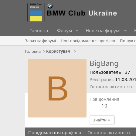
Головна
Форум
Нове на форумі
Зараз на форумі
Нові повідомлення профілю
Пошук п
Головна
Користувачі
BigBang
B
Пользователь
·
37
Реєстрація
11.03.20
Остання активність
Повідомлення
10
Знайти
Повідомлення профілю
Остання активність