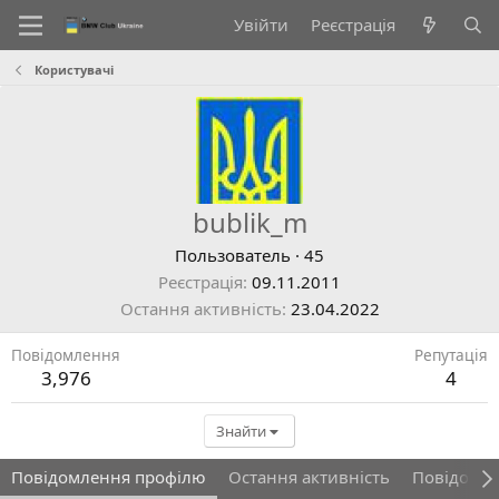
Увійти
Реєстрація
Користувачі
bublik_m
Пользователь
·
45
Реєстрація
09.11.2011
Остання активність
23.04.2022
Повідомлення
Репутація
3,976
4
Знайти
Повідомлення профілю
Остання активність
Повідомл