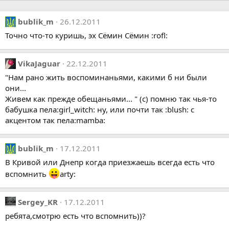
bublik_m
26.12.2011
Точно что-то куришь, эх Сёмин Сёмин :rofl:
VikaJaguar
22.12.2011
"Нам рано жить воспоминаньями, какими б ни были
они...
Живем как прежде обещаньями... " (с) помню так чья-то
бабушка пела:girl_witch: ну, или почти так :blush: с
акцентом так пела:mamba:
bublik_m
17.12.2011
В Кривой или Днепр когда приезжаешь всегда есть что
вспомнить
arty:
Sergey_KR
17.12.2011
ребята,смотрю есть что вспомнить))?