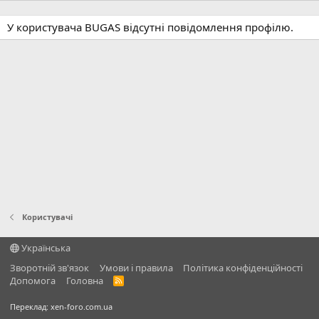
У користувача BUGAS відсутні повідомлення профілю.
Користувачі
Українська
Зворотній зв'язок
Умови і правила
Політика конфіденційності
Дoпoмoга
Головна
R
S
S
Переклад:
xen-foro.com.ua