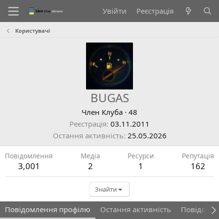
Увійти
Реєстрація
Користувачі
BUGAS
Член Клуба
·
48
Реєстрація
03.11.2011
Остання активність
25.05.2026
Повідомлення
Медіа
Ресурси
Репутація
3,001
2
1
162
Знайти
Повідомлення профілю
Остання активність
Повідомл