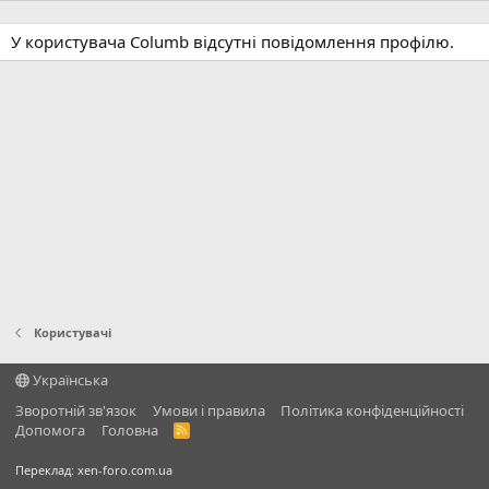
У користувача Columb відсутні повідомлення профілю.
Користувачі
Українська
Зворотній зв'язок
Умови і правила
Політика конфіденційності
Дoпoмoга
Головна
R
S
S
Переклад:
xen-foro.com.ua