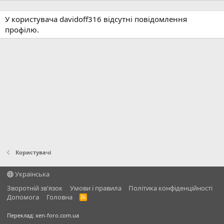
У користувача davidoff316 відсутні повідомлення
профілю.
Користувачі
Українська
Зворотній зв'язок
Умови і правила
Політика конфіденційності
Дoпoмoга
Головна
R
S
S
Переклад:
xen-foro.com.ua