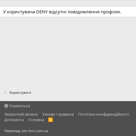
У користувача DENY відсутні повідомлення профілю.
Користувачі
Українська
Зворотній зв'язок
Умови і правила
Політика конфіденційності
Дoпoмoга
Головна
R
S
S
Переклад:
xen-foro.com.ua