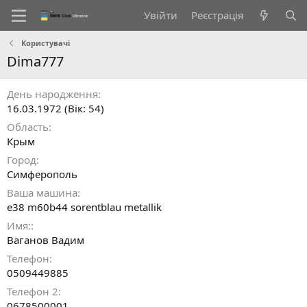
Увійти
Реєстрація
Користувачі
Dima777
День народження
16.03.1972 (Вік: 54)
Область
Крым
Город
Симферополь
Ваша машина
e38 m60b44 sorentblau metallik
Имя:
Ваганов Вадим
Телефон
0509449885
Телефон 2
0678500001