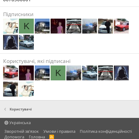
Підписники
K
Користувачі, які підписані
K
Користувачі
Українська
Зворотній зв'язок
Умови і правила
Політика конфіденційності
Дoпoмoга
Головна
R