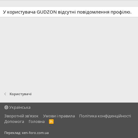
У користувача GUDZON відсутні повідомлення профілю.
Користувачі
Українська
Зворотній зв'язок
Умови і правила
Політика конфіденційності
Дoпoмoга
Головна
R
S
S
Переклад:
xen-foro.com.ua