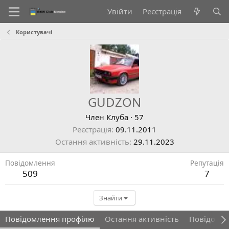
Увійти
Реєстрація
Користувачі
GUDZON
Член Клуба
·
57
Реєстрація
09.11.2011
Остання активність
29.11.2023
Повідомлення
Репутація
509
7
Знайти
Повідомлення профілю
Остання активність
Повідомл