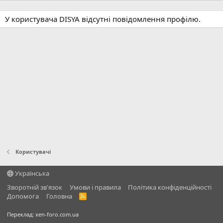
У користувача DISYA відсутні повідомлення профілю.
Користувачі
Українська
Зворотній зв'язок
Умови і правила
Політика конфіденційності
Дoпoмoга
Головна
R
S
S
Переклад:
xen-foro.com.ua