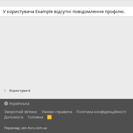
У користувача Example відсутні повідомлення профілю.
Користувачі
Українська
Зворотній зв'язок
Умови і правила
Політика конфіденційності
Дoпoмoга
Головна
R
S
S
Переклад:
xen-foro.com.ua