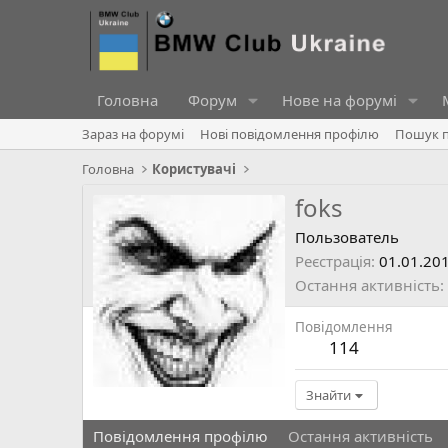
Головна
Форум
Нове на форумі
Зараз на форумі
Нові повідомлення профілю
Пошук п
Головна
Користувачі
foks
Пользователь
Реєстрація
01.01.20
Остання активність
Повідомлення
114
Знайти
Повідомлення профілю
Остання активність