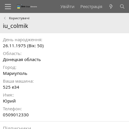
Увійти
Реєстрація
Користувачі
iu_colmik
День народження
26.11.1975 (Вік: 50)
Область
Донецкая область
Город
Мариуполь
Ваша машина
525 е34
Имя:
Юрий
Телефон
0509012330
Підписники