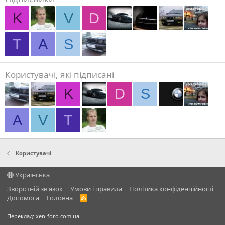
K
V
D
Т
A
S
Користувачі, які підписані
K
D
S
A
V
Т
Користувачі
Українська
Зворотній зв'язок
Умови і правила
Політика конфіденційності
Дoпoмoга
Головна
R
S
S
Переклад:
xen-foro.com.ua