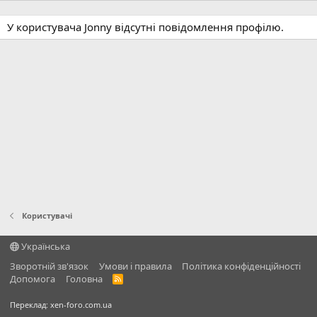
У користувача Jonny відсутні повідомлення профілю.
Користувачі
Українська
Зворотній зв'язок
Умови і правила
Політика конфіденційності
Дoпoмoга
Головна
R
S
S
Переклад:
xen-foro.com.ua