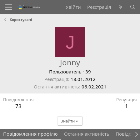
Увійти
Реєстрація
Користувачі
J
Jonny
Пользователь
·
39
Реєстрація
18.01.2012
Остання активність
06.02.2021
Повідомлення
Репутація
73
1
Знайти
Повідомлення профілю
Остання активність
Повідомл