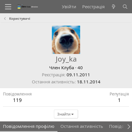
Увійти
Реєстрація
Користувачі
Joy_ka
Член Клуба
·
40
Реєстрація
09.11.2011
Остання активність
18.11.2014
Повідомлення
Репутація
119
1
Знайти
Повідомлення профілю
Остання активність
Повідомл