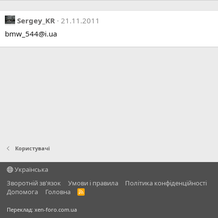
Sergey_KR
21.11.2011
bmw_544@i.ua
Користувачі
Українська
Зворотній зв'язок
Умови і правила
Політика конфіденційності
Дoпoмoга
Головна
R
S
S
Переклад:
xen-foro.com.ua