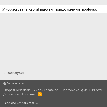
У користувача Kapral відсутні повідомлення профілю.
Користувачі
Українська
Зворотній зв'язок
Умови і правила
Політика конфіденційності
Дoпoмoга
Головна
R
S
S
Переклад:
xen-foro.com.ua