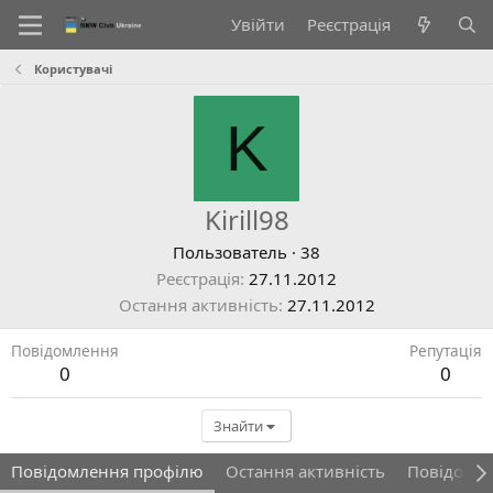
Увійти
Реєстрація
Користувачі
K
Kirill98
Пользователь
·
38
Реєстрація
27.11.2012
Остання активність
27.11.2012
Повідомлення
Репутація
0
0
Знайти
Повідомлення профілю
Остання активність
Повідомл