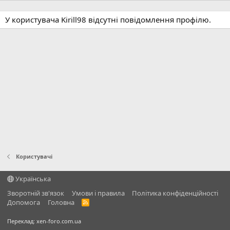
У користувача Kirill98 відсутні повідомлення профілю.
Користувачі
Українська
Зворотній зв'язок
Умови і правила
Політика конфіденційності
Дoпoмoга
Головна
R
S
S
Переклад:
xen-foro.com.ua