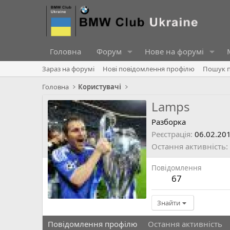
Головна
Форум
Нове на форумі
Зараз на форумі
Нові повідомлення профілю
Пошук п
Головна
Користувачі
Lamps
Разборка
Реєстрація
06.02.20
Остання активність
Повідомлення
67
Знайти
Повідомлення профілю
Остання активність