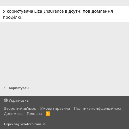
У користувача Liza_Insurance відсутні повідомлення
профілю.
Користувачі
Українська
Зворотній зв'язок
Умови і правила
Політика конфіденційності
Дoпoмoга
Головна
R
S
S
Переклад:
xen-foro.com.ua