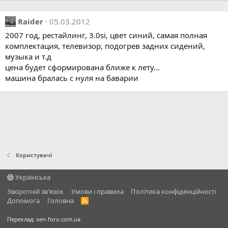
Raider
05.03.2012
2007 год, рестайлинг, 3.0si, цвет синий, самая полная
комплектация, телевизор, подогрев задних сидений,
музыка и т.д
цена будет сформирована ближе к лету...
машина бралась с нуля на баварии
Користувачі
Українська
Зворотній зв'язок
Умови і правила
Політика конфіденційності
Дoпoмoга
Головна
R
S
S
Переклад:
xen-foro.com.ua