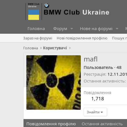
Головна
Форум
Нове на форумі
Зараз на форумі
Нові повідомлення профілю
Пошук п
Головна
Користувачі
mafl
Пользователь
·
48
Реєстрація
12.11.20
Остання активність
Повідомлення
1,718
Знайти
Повідомлення профілю
Остання активність