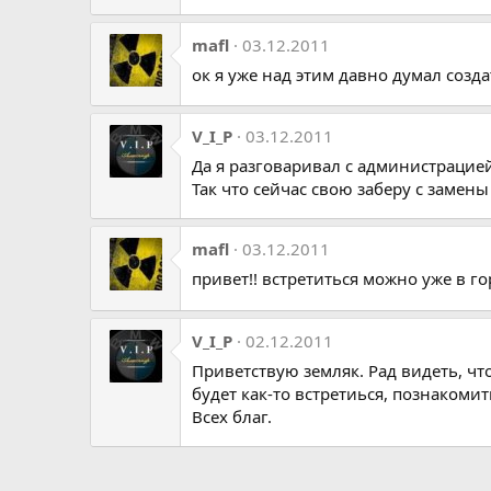
mafl
03.12.2011
ок я уже над этим давно думал созда
V_I_P
03.12.2011
Да я разговаривал с администрацие
Так что сейчас свою заберу с замены
mafl
03.12.2011
привет!! встретиться можно уже в гор
V_I_P
02.12.2011
Приветствую земляк. Рад видеть, чт
будет как-то встретиься, познакомит
Всех благ.