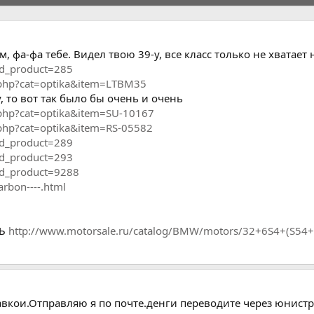
м, фа-фа тебе. Видел твою 39-у, все класс только не хватае
?id_product=285
s.php?cat=optika&item=LTBM35
, то вот так было бы очень и очень
s.php?cat=optika&item=SU-10167
s.php?cat=optika&item=RS-05582
?id_product=289
?id_product=293
?id_product=9288
rbon----.html
ЩЬ
http://www.motorsale.ru/catalog/BMW/motors/32+6S4+(S54+
тавкои.Отправляю я по почте.денги переводите через юнистр