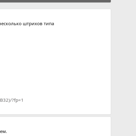
т несколько штрихов типа
B32)/?fp=1
ем.