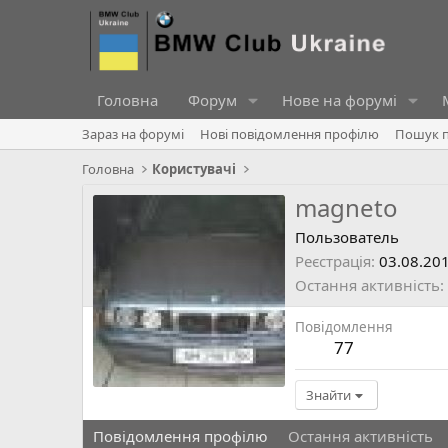
Головна
Форум
Нове на форумі
Зараз на форумі
Нові повідомлення профілю
Пошук п
Головна
Користувачі
magneto
Пользователь
Реєстрація
03.08.20
Остання активність
Повідомлення
77
Знайти
Повідомлення профілю
Остання активність