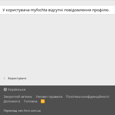
У користувача myfochta відсутні повідомлення профілю.
Користувачі
Українська
Зворотній зв'язок
Умови і правила
Політика конфіденційності
Дoпoмoга
Головна
R
S
S
Переклад:
xen-foro.com.ua