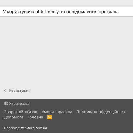
У користувача nhtirf відсутні повідомлення профілю.
Користувачі
Українська
Зворотній зв'язок
Умови і правила
Політика конфіденційності
Дoпoмoга
Головна
R
S
S
Переклад:
xen-foro.com.ua