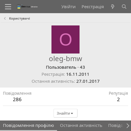
Увійти
Реєстрація
Користувачі
O
oleg-bmw
Пользователь
·
43
Реєстрація
16.11.2011
Остання активність
27.01.2017
Повідомлення
Репутація
286
2
Знайти
Повідомлення профілю
Остання активність
Повідомл