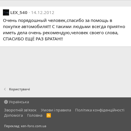
LEX_540
14.12.2012
Очень порядошный человек,спасибо за помощь в
покупке автомобиля!!! С такими людьми всегда приятно
иметь дела очень рекомендую,человек своего слова,
СПАСИБО ЕЩЁ РАЗ БРАТАН!!
Користувачі
Українська
Зворотній зв'язок
Умови і правила
Політика конфіденційності
Дoпoмoга
Головна
R
S
S
Переклад:
xen-foro.com.ua