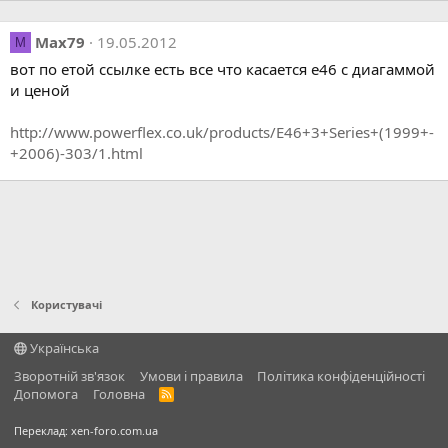
Max79
19.05.2012
M
вот по етой ссылке есть все что касается е46 с диагаммой
и ценой
http://www.powerflex.co.uk/products/E46+3+Series+(1999+-
+2006)-303/1.html
Користувачі
Українська
Зворотній зв'язок
Умови і правила
Політика конфіденційності
Дoпoмoга
Головна
R
S
S
Переклад:
xen-foro.com.ua