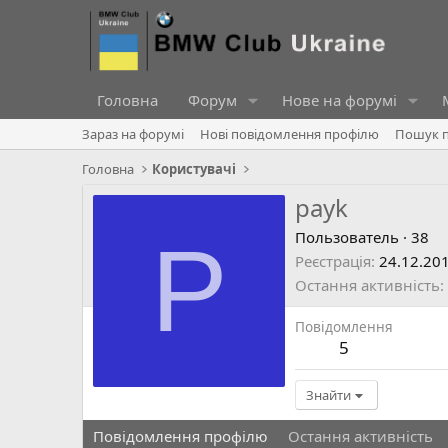
Головна
Форум
Нове на форумі
Зараз на форумі
Нові повідомлення профілю
Пошук п
Головна
Користувачі
payk
P
Пользователь
·
38
Реєстрація
24.12.20
Остання активність
Повідомлення
5
Знайти
Повідомлення профілю
Остання активність