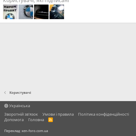
Користувачі, які підписані
Користувачі
Українська
Зворотній зв'язок
Умови і правила
Політика конфіденційності
Дoпoмoга
Головна
R
S
S
Переклад:
xen-foro.com.ua