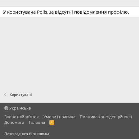
У користувача Polis.ua відсутні повідомлення профілю.
Користувачі
Українська
Зворотній зв'язок
Умови і правила
Політика конфіденційності
Дoпoмoга
Головна
R
S
S
Переклад:
xen-foro.com.ua