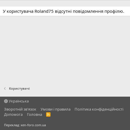
У користувача Roland75 відсутні повідомлення профілю.
Користувачі
Українська
Зворотній зв'язок
Умови і правила
Політика конфіденційності
Дoпoмoга
Головна
R
S
S
Переклад:
xen-foro.com.ua