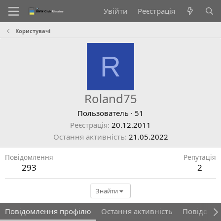
Увійти
Реєстрація
Користувачі
R
Roland75
Пользователь
·
51
Реєстрація
20.12.2011
Остання активність
21.05.2022
Повідомлення
Репутація
293
2
Знайти
Повідомлення профілю
Остання активність
Повідомл