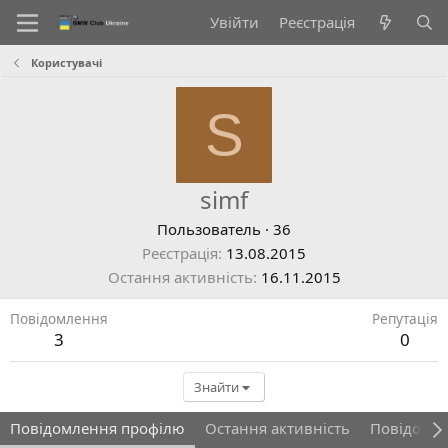
Увійти
Реєстрація
Користувачі
S
simf
Пользователь
·
36
Реєстрація
13.08.2015
Остання активність
16.11.2015
Повідомлення
Репутація
3
0
Знайти
Повідомлення профілю
Остання активність
Повідомл