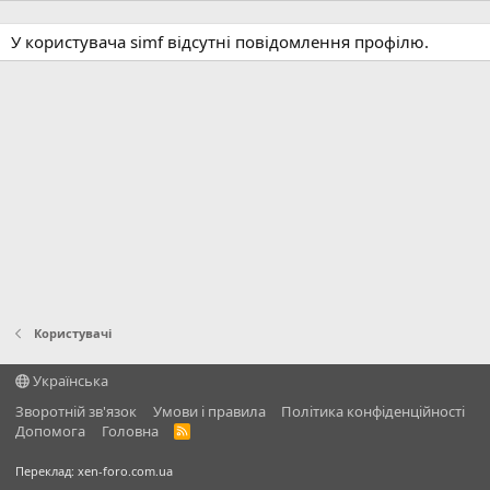
У користувача simf відсутні повідомлення профілю.
Користувачі
Українська
Зворотній зв'язок
Умови і правила
Політика конфіденційності
Дoпoмoга
Головна
R
S
S
Переклад:
xen-foro.com.ua