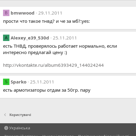
bmwwood
29.11.2011
B
прости что такое тнвд? и че за мб?:yes:
Alexey_e39_530d
25.11.2011
A
есть ТНВД, проверялось работает нормально, если
интересно предлагай цену :)
http://vkontakte.ru/album6393429_144024244
Sparko
25.11.2011
S
есть армотизаторы отдам за 50гр. пару
Користувачі
Українська