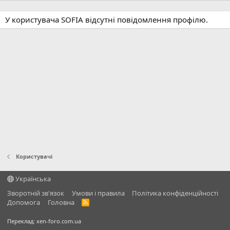
У користувача SOFIA відсутні повідомлення профілю.
Користувачі
Українська
Зворотній зв'язок
Умови і правила
Політика конфіденційності
Дoпoмoга
Головна
R
S
S
Переклад:
xen-foro.com.ua