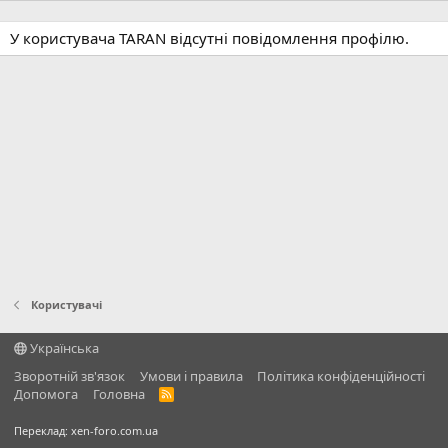
У користувача TARAN відсутні повідомлення профілю.
Користувачі
Українська
Зворотній зв'язок
Умови і правила
Політика конфіденційності
Дoпoмoга
Головна
R
S
S
Переклад:
xen-foro.com.ua