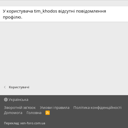
У користувача tim_khodos відсутні повідомлення
профілю.
Користувачі
Українська
Зворотній зв'язок
Умови і правила
Політика конфіденційності
Дoпoмoга
Головна
R
S
S
Переклад:
xen-foro.com.ua