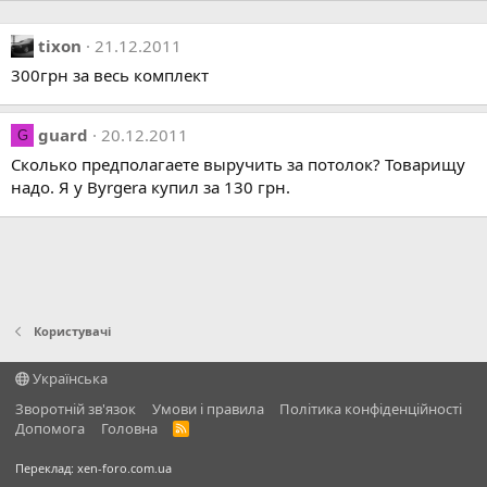
tixon
21.12.2011
300грн за весь комплект
guard
20.12.2011
G
Сколько предполагаете выручить за потолок? Товарищу
надо. Я у Byrgera купил за 130 грн.
Користувачі
Українська
Зворотній зв'язок
Умови і правила
Політика конфіденційності
Дoпoмoга
Головна
R
S
S
Переклад:
xen-foro.com.ua