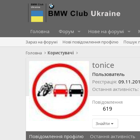
Головна
Форум
Нове на форумі
Зараз на форумі
Нові повідомлення профілю
Пошук п
Головна
Користувачі
tonice
Пользователь
Реєстрація
09.11.20
Остання активність
Повідомлення
619
Знайти
Повідомлення профілю
Остання активність