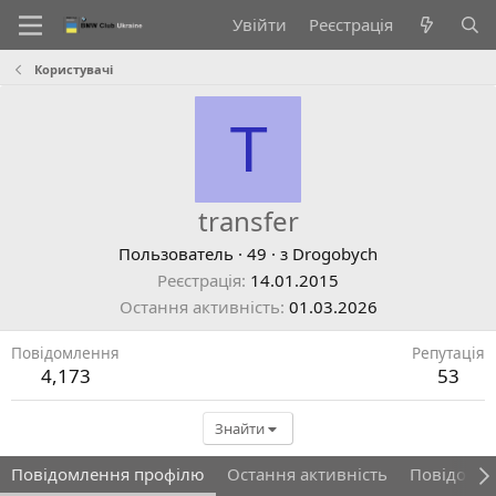
Увійти
Реєстрація
Користувачі
T
transfer
Пользователь
·
49
·
з
Drogobych
Реєстрація
14.01.2015
Остання активність
01.03.2026
Повідомлення
Репутація
4,173
53
Знайти
Повідомлення профілю
Остання активність
Повідомл