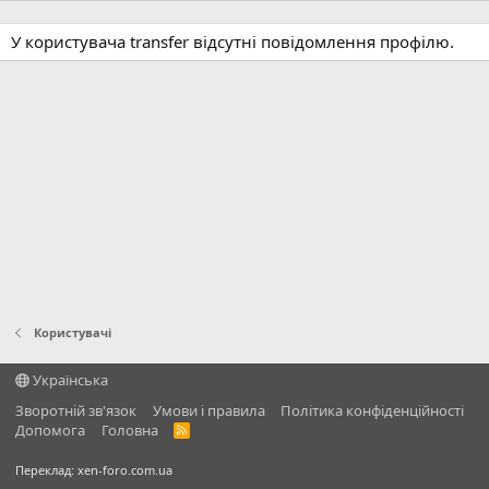
У користувача transfer відсутні повідомлення профілю.
Користувачі
Українська
Зворотній зв'язок
Умови і правила
Політика конфіденційності
Дoпoмoга
Головна
R
S
S
Переклад:
xen-foro.com.ua