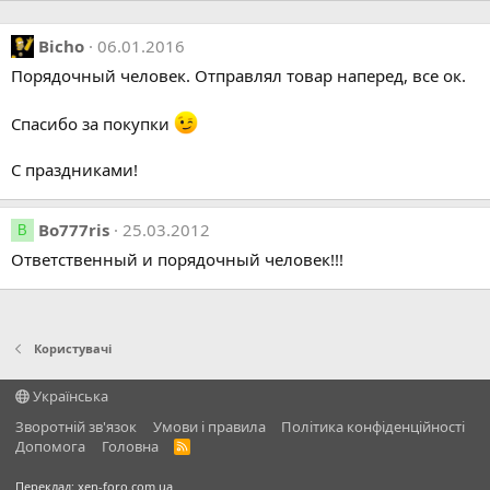
Bicho
06.01.2016
Порядочный человек. Отправлял товар наперед, все ок.
Спасибо за покупки
С праздниками!
Bo777ris
25.03.2012
B
Ответственный и порядочный человек!!!
Користувачі
Українська
Зворотній зв'язок
Умови і правила
Політика конфіденційності
Дoпoмoга
Головна
R
S
S
Переклад:
xen-foro.com.ua