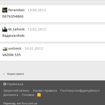
forenden
13.03.2012
0676354860
M_tehnik
12.02.2012
Вадюха:shok:
unlimit
16.01.2012
VADIM 535
Користувачі
Українська
Зворотній зв'язок
Умови і правила
Політика конфіденційності
Дoпoмoга
Головна
R
S
S
Переклад:
xen-foro.com.ua