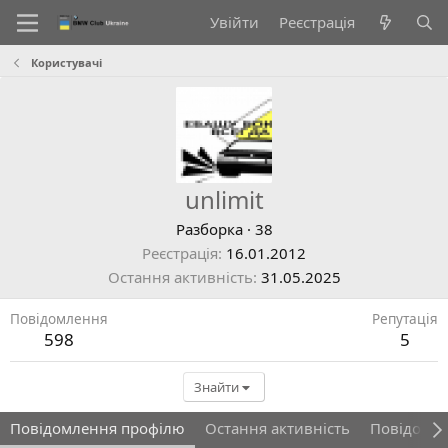
Увійти
Реєстрація
Користувачі
unlimit
Разборка
·
38
Реєстрація
16.01.2012
Остання активність
31.05.2025
Повідомлення
Репутація
598
5
Знайти
Повідомлення профілю
Остання активність
Повідомл