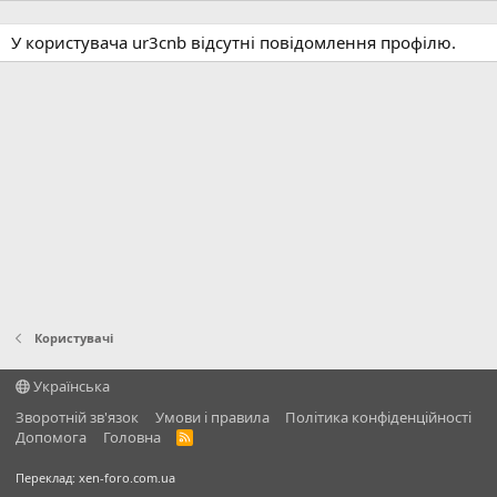
У користувача ur3cnb відсутні повідомлення профілю.
Користувачі
Українська
Зворотній зв'язок
Умови і правила
Політика конфіденційності
Дoпoмoга
Головна
R
S
S
Переклад:
xen-foro.com.ua