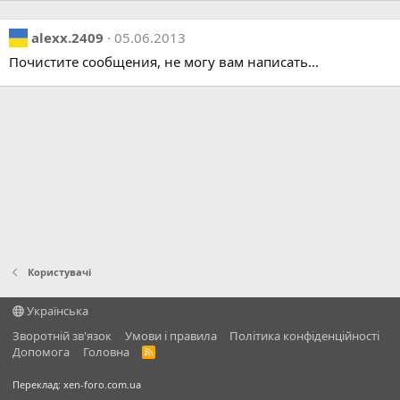
alexx.2409
05.06.2013
Почистите сообщения, не могу вам написать...
Користувачі
Українська
Зворотній зв'язок
Умови і правила
Політика конфіденційності
Дoпoмoга
Головна
R
S
S
Переклад:
xen-foro.com.ua