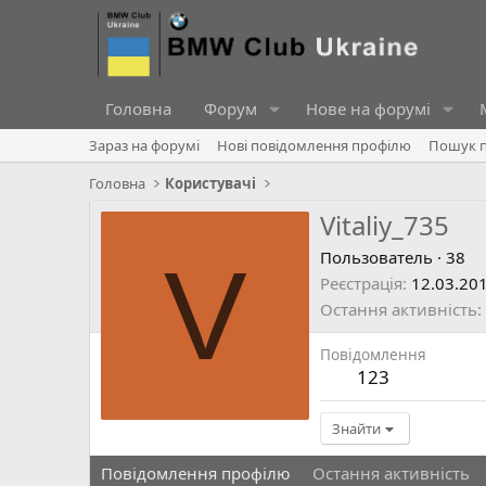
Головна
Форум
Нове на форумі
Зараз на форумі
Нові повідомлення профілю
Пошук п
Головна
Користувачі
Vitaliy_735
V
Пользователь
·
38
Реєстрація
12.03.20
Остання активність
Повідомлення
123
Знайти
Повідомлення профілю
Остання активність