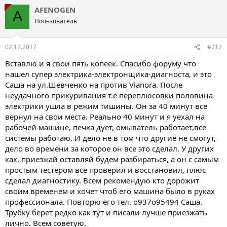
AFENOGEN
A
Пользователь
02.12.2017
#212
Вставлю и я свои пять копеек. Спасибо форуму что
нашел супер электрика-электронщика-диагноста, и это
Cаша на ул.Шевченко на против Vianora. После
неудачного прикуривания т.е переплюсовки половина
электрики ушла в режим тишины. Он за 40 минут все
вернул на свои места. Реально 40 минут и я уехал на
рабочей машине, печка дует, омыватель работает,все
системы работаю. И дело не в том что другие не смогут,
дело во времени за которое он все это сделал. У других
как, приезжай оставляй будем разбираться, а он с самым
простым тестером все проверил и восстановил, плюс
сделал диагностику. Всем рекомендую кто дорожит
своим временем и хочет чтоб его машина было в руках
профессионала. Повторю его тел. о937о95494 Саша.
Трубку берет редко как тут и писали лучше приезжать
лично. Всем советую.