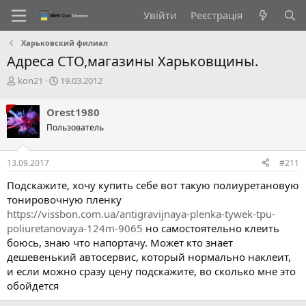
Увійти
Реєстрація
Харьковский филиал
Адреса СТО,магазины Харьковщины.
А
Д
kon21
19.03.2012
в
а
т
т
Orest1980
о
а
Пользователь
р
с
т
т
е
в
13.09.2017
#211
м
о
и
р
Подскажите, хочу купить себе вот такую полиуретановую
е
тонировочную пленку
н
https://vissbon.com.ua/antigravijnaya-plenka-tywek-tpu-
н
poliuretanovaya-124m-9065
но самостоятельно клеить
я
боюсь, знаю что напортачу. Может кто знает
дешевенький автосервис, который нормально наклеит,
и если можно сразу цену подскажите, во сколько мне это
обойдется