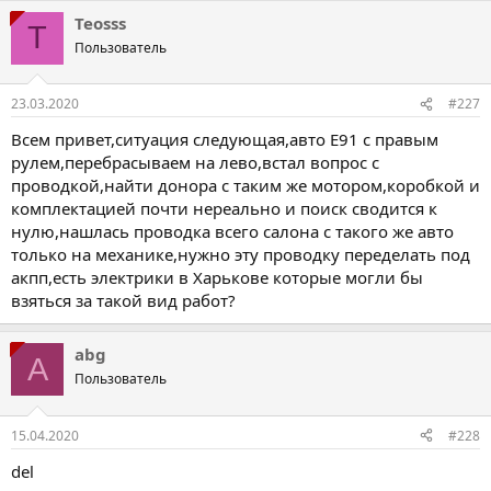
Teosss
T
Пользователь
23.03.2020
#227
Всем привет,ситуация следующая,авто Е91 с правым
рулем,перебрасываем на лево,встал вопрос с
проводкой,найти донора с таким же мотором,коробкой и
комплектацией почти нереально и поиск сводится к
нулю,нашлась проводка всего салона с такого же авто
только на механике,нужно эту проводку переделать под
акпп,есть электрики в Харькове которые могли бы
взяться за такой вид работ?
abg
A
Пользователь
15.04.2020
#228
del