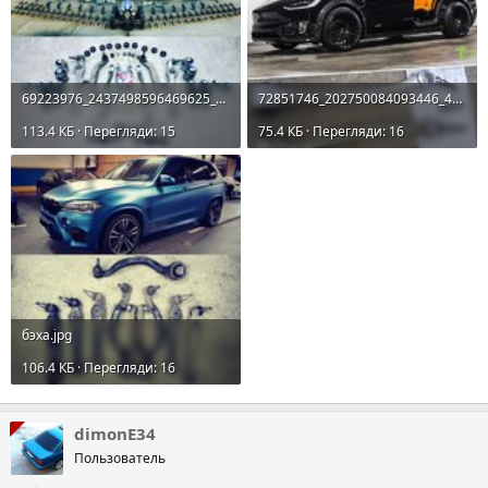
69223976_2437498596469625_8006395430641302650_n(1).jpg
72851746_202750084093446_4901017179565107626_n.jpg
113.4 КБ · Перегляди: 15
75.4 КБ · Перегляди: 16
бэха.jpg
106.4 КБ · Перегляди: 16
dimonE34
Пользователь