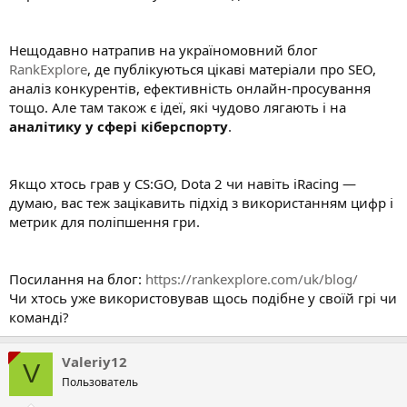
Нещодавно натрапив на україномовний блог
RankExplore
, де публікуються цікаві матеріали про SEO,
аналіз конкурентів, ефективність онлайн-просування
тощо. Але там також є ідеї, які чудово лягають і на
аналітику у сфері кіберспорту
.
Якщо хтось грав у CS:GO, Dota 2 чи навіть iRacing —
думаю, вас теж зацікавить підхід з використанням цифр і
метрик для поліпшення гри.
Посилання на блог:
https://rankexplore.com/uk/blog/
Чи хтось уже використовував щось подібне у своїй грі чи
команді?
Valeriy12
V
Пользователь