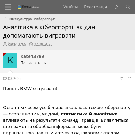
Увійти
Реєстрація
Физкультура, киберспорт
Аналітика в кіберспорті: як дані
допомагають вигравати
А
Д
kate13789
02.08.2025
в
а
т
т
kate13789
K
о
а
Пользователь
р
с
т
т
е
в
02.08.2025
#1
м
о
и
р
Привіт, BMW-ентузіасти!
е
н
н
Останнім часом усе більше цікавлюсь темою кіберспорту
я
— особливо тим, як
дані, статистика й аналітика
впливають на результати команд і гравців. Виявляється,
що грамотна обробка інформації може бути
вирішальною навіть у матчах з однаковим скиллом.