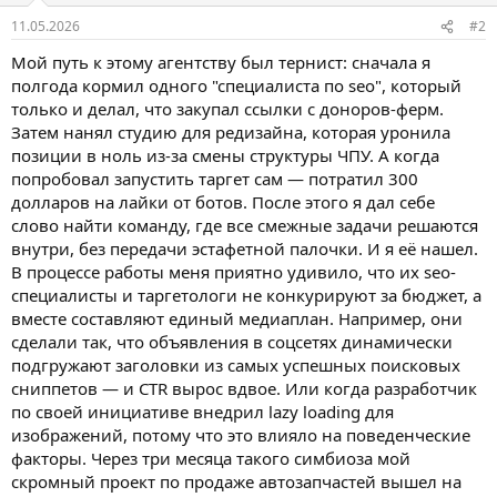
11.05.2026
#2
Мой путь к этому агентству был тернист: сначала я
полгода кормил одного "специалиста по seo", который
только и делал, что закупал ссылки с доноров-ферм.
Затем нанял студию для редизайна, которая уронила
позиции в ноль из-за смены структуры ЧПУ. А когда
попробовал запустить таргет сам — потратил 300
долларов на лайки от ботов. После этого я дал себе
слово найти команду, где все смежные задачи решаются
внутри, без передачи эстафетной палочки. И я её нашел.
В процессе работы меня приятно удивило, что их seo-
специалисты и таргетологи не конкурируют за бюджет, а
вместе составляют единый медиаплан. Например, они
сделали так, что объявления в соцсетях динамически
подгружают заголовки из самых успешных поисковых
сниппетов — и CTR вырос вдвое. Или когда разработчик
по своей инициативе внедрил lazy loading для
изображений, потому что это влияло на поведенческие
факторы. Через три месяца такого симбиоза мой
скромный проект по продаже автозапчастей вышел на