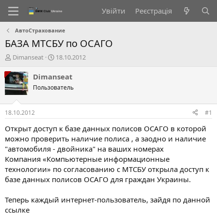
Увійти
Реєстрація
АвтоСтрахование
БАЗА МТСБУ по ОСАГО
А
Д
Dimanseat
18.10.2012
в
а
т
т
Dimanseat
о
а
Пользователь
р
с
т
т
е
в
18.10.2012
#1
м
о
и
р
Открыт доступ к базе данных полисов ОСАГО в которой
е
можно проверить наличие полиса , а заодно и наличие
н
"автомобиля - двойника" на ваших номерах
н
Компания «Компьютерные информационные
я
технологии» по согласованию с МТСБУ открыла доступ к
базе данных полисов ОСАГО для граждан Украины.
Теперь каждый интернет-пользователь, зайдя по данной
ссылке