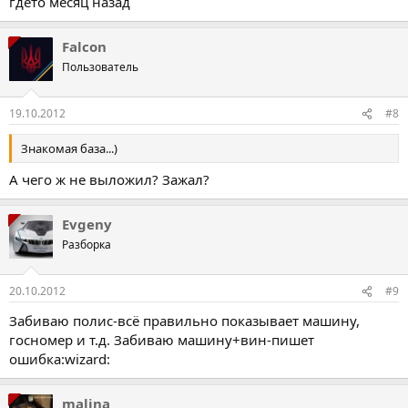
гдето месяц назад
Falcon
Пользователь
19.10.2012
#8
Знакомая база...)
А чего ж не выложил? Зажал?
Evgeny
Разборка
20.10.2012
#9
Забиваю полис-всё правильно показывает машину,
госномер и т.д. Забиваю машину+вин-пишет
ошибка:wizard:
malina