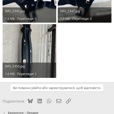
IMG_5346.jpg
IMG_5347.jpg
1.6 MБ · Перегляди: 0
1.5 MБ · Перегляди: 0
IMG_5350.jpg
1.6 MБ · Перегляди: 2
Ви повинні увійти або зареєструватися, щоб відповісти.
Bluesky
LinkedIn
WhatsApp
E-mail
Посилання
Поділитися:
Барахолка :: Продам