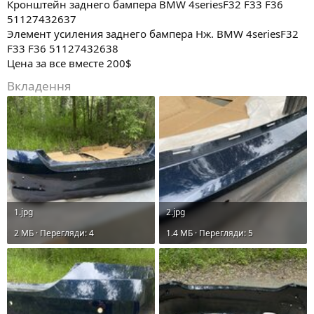
Кронштейн заднего бампера BMW 4seriesF32 F33 F36
51127432637
Элемент усиления заднего бампера Нж. BMW 4seriesF32
F33 F36 51127432638
Цена за все вместе 200$
Вкладення
1.jpg
2.jpg
2 MБ · Перегляди: 4
1.4 MБ · Перегляди: 5