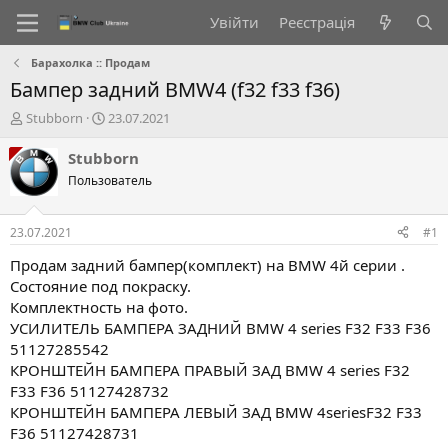
Увійти
Реєстрація
Барахолка :: Продам
Бампер задний BMW4 (f32 f33 f36)
А
Д
Stubborn
23.07.2021
в
а
т
т
Stubborn
о
а
Пользователь
р
с
т
т
е
в
23.07.2021
#1
м
о
и
р
Продам задний бампер(комплект) на BMW 4й серии .
е
Состояние под покраску.
н
Комплектность на фото.
н
УСИЛИТЕЛЬ БАМПЕРА ЗАДНИЙ BMW 4 series F32 F33 F36
я
51127285542
КРОНШТЕЙН БАМПЕРА ПРАВЫЙ ЗАД BMW 4 series F32
F33 F36 51127428732
КРОНШТЕЙН БАМПЕРА ЛЕВЫЙ ЗАД BMW 4seriesF32 F33
F36 51127428731