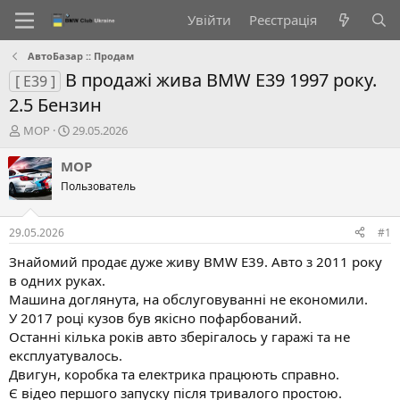
Увійти
Реєстрація
АвтоБазар :: Продам
В продажі жива BMW E39 1997 року.
[ E39 ]
2.5 Бензин
А
Д
MOP
29.05.2026
в
а
т
т
MOP
о
а
Пользователь
р
с
т
т
е
в
29.05.2026
#1
м
о
и
р
Знайомий продає дуже живу BMW E39. Авто з 2011 року
е
в одних руках.
н
Машина доглянута, на обслуговуванні не економили.
н
У 2017 році кузов був якісно пофарбований.
я
Останні кілька років авто зберігалось у гаражі та не
експлуатувалось.
Двигун, коробка та електрика працюють справно.
Є відео першого запуску після тривалого простою.