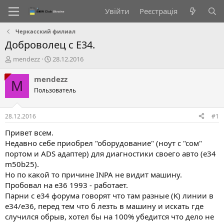
Увійти
Реєстрація
Черкасский филиал
Доброволец с E34.
А
Д
mendezz
28.12.2016
в
а
т
т
mendezz
M
о
а
Пользователь
р
с
т
т
е
в
28.12.2016
#1
м
о
и
р
Привет всем.
е
Недавно себе приобрел "оборудование" (ноут с "сом"
н
портом и ADS адаптер) для диагностики своего авто (e34
н
m50b25).
я
Но по какой то причине INPA не видит машину.
Пробовал на e36 1993 - работает.
Парни с e34 форума говорят что там разные (K) линии в
e34/e36, перед тем что б лезть в машину и искать где
случился обрыв, хотел бы на 100% убедится что дело не