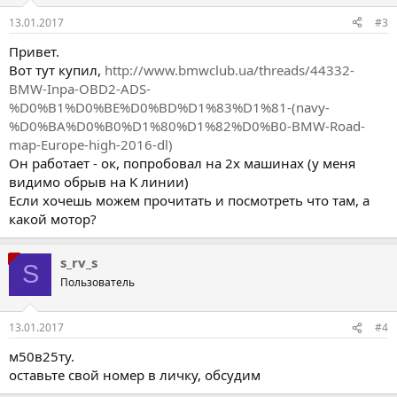
13.01.2017
#3
Привет.
Вот тут купил,
http://www.bmwclub.ua/threads/44332-
BMW-Inpa-OBD2-ADS-
%D0%B1%D0%BE%D0%BD%D1%83%D1%81-(navy-
%D0%BA%D0%B0%D1%80%D1%82%D0%B0-BMW-Road-
map-Europe-high-2016-dl)
Он работает - ок, попробовал на 2х машинах (у меня
видимо обрыв на K линии)
Если хочешь можем прочитать и посмотреть что там, а
какой мотор?
s_rv_s
S
Пользователь
13.01.2017
#4
м50в25ту.
оставьте свой номер в личку, обсудим