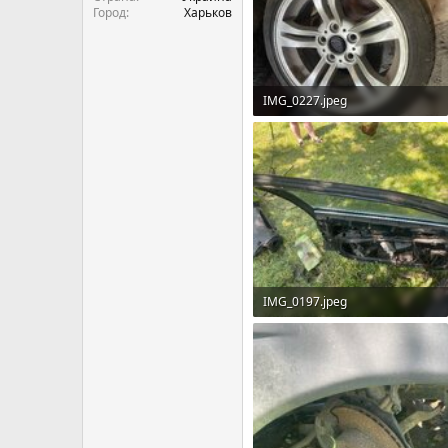
Город
Харьков
IMG_0227.jpeg
2.1 MБ · Перегляди: 6
IMG_0197.jpeg
2.7 MБ · Перегляди: 6