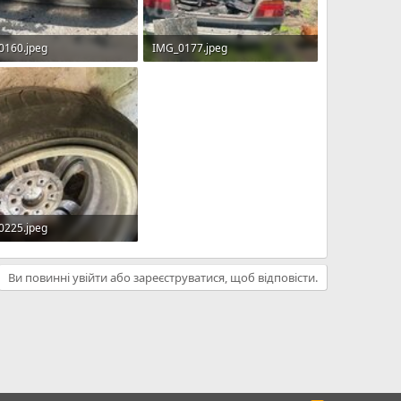
0160.jpeg
IMG_0177.jpeg
Б · Перегляди: 6
2.4 MБ · Перегляди: 6
0225.jpeg
Б · Перегляди: 5
Ви повинні увійти або зареєструватися, щоб відповісти.