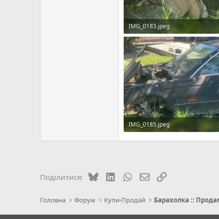
IMG_0183.jpeg
2.5 MБ · Перегляди: 5
IMG_0185.jpeg
3.2 MБ · Перегляди: 5
Bluesky
LinkedIn
WhatsApp
E-mail
Посилання
Поділитися:
Головна
Форум
Купи-Продай
Барахолка :: Прода