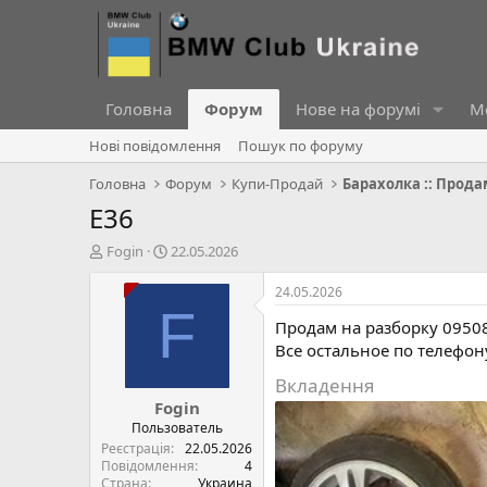
Головна
Форум
Нове на форумі
Ме
Нові повідомлення
Пошук по форуму
Головна
Форум
Купи-Продай
Барахолка :: Прода
Е36
А
Д
Fogin
22.05.2026
в
а
т
т
24.05.2026
о
а
F
Продам на разборку 0950
р
с
т
т
Все остальное по телефон
е
в
Вкладення
м
о
Fogin
и
р
е
Пользователь
н
Реєстрація
22.05.2026
н
Повідомлення
4
Страна
Украина
я