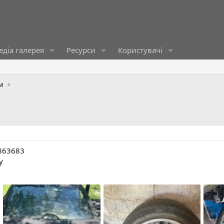
діа галерея
Ресурси
Користувачі
м
863683
у