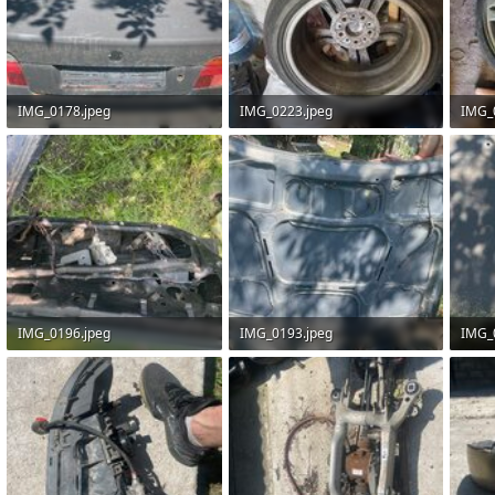
IMG_0178.jpeg
IMG_0223.jpeg
IMG_
1.8 MБ · Перегляди: 6
2.6 MБ · Перегляди: 6
1.9 M
IMG_0196.jpeg
IMG_0193.jpeg
IMG_
2.3 MБ · Перегляди: 7
1.7 MБ · Перегляди: 7
2.7 M